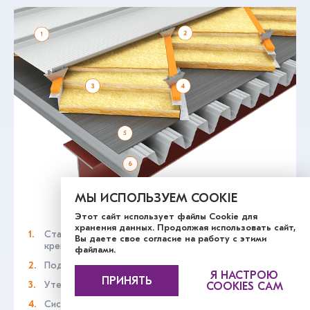
МЫ ИСПОЛЬЗУЕМ COOKIE
Этот сайт использует файлы Cookie для
хранения данных. Продолжая использовать сайт,
Стальная кровельная панель с фальцевым
Вы даете свое согласие на работу с этими
креплением
файлами.
Подвижный клип крепления
Я НАСТРОЮ
ПРИНЯТЬ
Утеплитель толщиной до 300 мм из трёх слоёв
COOKIES САМ
Система дополнительного каркаса с